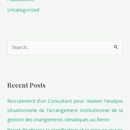
Uncategorized
S
e
a
r
Recent Posts
c
h
Recrutement d’un Consultant pour réaliser l’analyse
f
situationnelle de l’arrangement institutionnel de la
o
gestion des changements climatiques au Bénin
r