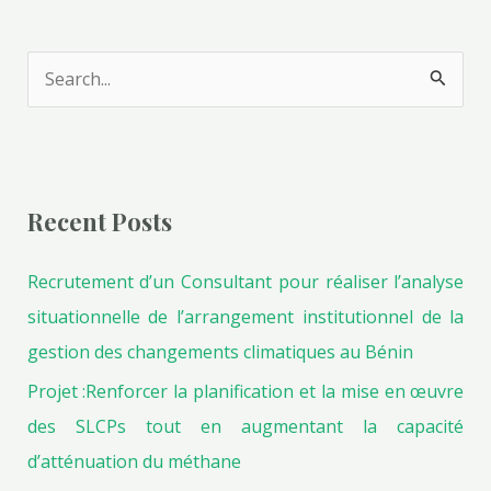
S
e
a
r
Recent Posts
c
h
Recrutement d’un Consultant pour réaliser l’analyse
f
situationnelle de l’arrangement institutionnel de la
o
gestion des changements climatiques au Bénin
r
Projet :Renforcer la planification et la mise en œuvre
:
des SLCPs tout en augmentant la capacité
d’atténuation du méthane