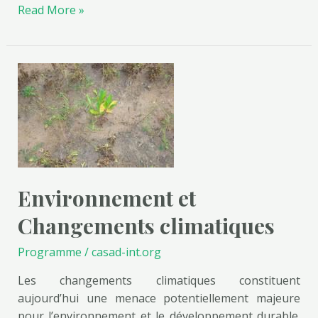
Read More »
Environnement
et
Changements
climatiques
Environnement et
Changements climatiques
Programme
/
casad-int.org
Les changements climatiques constituent
aujourd’hui une menace potentiellement majeure
pour l’environnement et le développement durable.