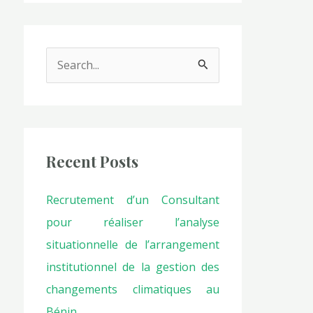
S
e
a
r
c
Recent Posts
h
Recrutement d’un Consultant
f
pour réaliser l’analyse
o
situationnelle de l’arrangement
r
institutionnel de la gestion des
:
changements climatiques au
Bénin