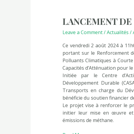
LANCEMENT
DE
LANCEMENT DE
PROJET
Leave a Comment
/
Actualités
/
Ce vendredi 2 août 2024 à 11h0
portant sur le Renforcement de
Polluants Climatiques à Court
Capacités d’Atténuation pour l
Initiée par le Centre d’Act
Développement Durable (CASA
Transports en charge du Déve
bénéficie du soutien financier de
Le projet vise à renforcer le p
initier leur mise en œuvre et
émissions de méthane.